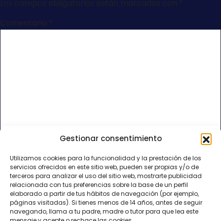
Los campos obligatorios están marcados con
*
Comentario
*
Gestionar consentimiento
Nombre
*
Utilizamos cookies para la funcionalidad y la prestación de los
servicios ofrecidos en este sitio web, pueden ser propias y/o de
Correo electrónico
*
terceros para analizar el uso del sitio web, mostrarte publicidad
relacionada con tus preferencias sobre la base de un perfil
elaborado a partir de tus hábitos de navegación (por ejemplo,
páginas visitadas). Si tienes menos de 14 años, antes de seguir
Web
navegando, llama a tu padre, madre o tutor para que lea este
mensaje y acepte o rechace las cookies.