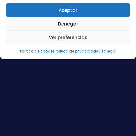
TOCARTE (PARA QUE
VIBRADOR PARA
DEJES DE PONER
PAREJAS: EL JUGUETE
Aceptar
EXCUSAS)
QUE NECESITAS
PROBAR.
7 MAYO, 2026
Denegar
16 ABRIL, 2026
Ver preferencias
Política de cookies
Política de privacidad
Aviso legal
KATE MOENNIG Y
8 COSAS QUE
LEISHA HAILEY EN
APRENDIMOS SIENDO
FULANITA FEST: UN
LESBIANAS Y
SUEÑO QUE SE HACE
FEMINISTAS
REALIDAD
8 MARZO, 2026
30 MARZO, 2026