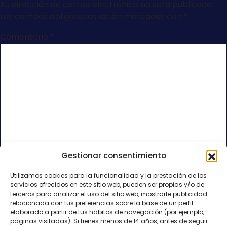
Tu dirección de correo electrónico no será publicada.
Los campos obligatorios están marcados con
*
Comentario
*
Gestionar consentimiento
Nombre
*
Utilizamos cookies para la funcionalidad y la prestación de los
servicios ofrecidos en este sitio web, pueden ser propias y/o de
Correo electrónico
*
terceros para analizar el uso del sitio web, mostrarte publicidad
relacionada con tus preferencias sobre la base de un perfil
elaborado a partir de tus hábitos de navegación (por ejemplo,
páginas visitadas). Si tienes menos de 14 años, antes de seguir
Web