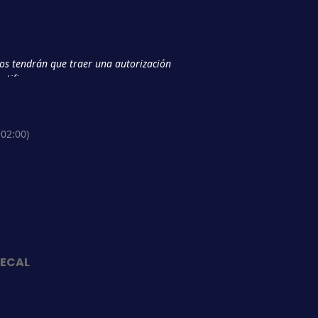
h
os tendrán que traer una autorización
tificarse.
os tendrán que ir acompañados de sus
 traer la autorización firmada.
02:00)
ción los menores de 18 años no pueden
ZACIÓN PARA MENORES
ECAL