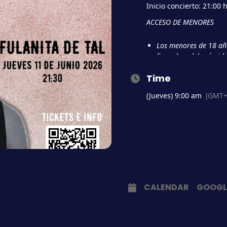
Inicio concierto: 21:00 
ACCESO DE MENORES
Los menores de 18 añ
firmada y deberán iden
Los menores de 16 añ
Time
padres o tutor legal y
(Jueves) 9:00 am
(GMT+
Al finalizar la actua
permanecer
en la sala.
DESCARGA LA AUTORI
CALENDAR
GOOGL