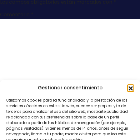
Los campos obligatorios están marcados con
*
Comentario
*
Gestionar consentimiento
Nombre
*
Utilizamos cookies para la funcionalidad y la prestación de los
servicios ofrecidos en este sitio web, pueden ser propias y/o de
Correo electrónico
*
terceros para analizar el uso del sitio web, mostrarte publicidad
relacionada con tus preferencias sobre la base de un perfil
elaborado a partir de tus hábitos de navegación (por ejemplo,
páginas visitadas). Si tienes menos de 14 años, antes de seguir
Web
navegando, llama a tu padre, madre o tutor para que lea este
mensaje y acepte o rechace las cookies.