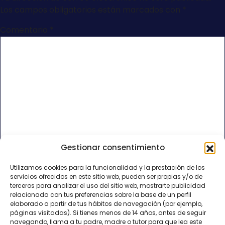
Los campos obligatorios están marcados con
*
Comentario
*
Gestionar consentimiento
Nombre
*
Utilizamos cookies para la funcionalidad y la prestación de los
servicios ofrecidos en este sitio web, pueden ser propias y/o de
Correo electrónico
*
terceros para analizar el uso del sitio web, mostrarte publicidad
relacionada con tus preferencias sobre la base de un perfil
elaborado a partir de tus hábitos de navegación (por ejemplo,
páginas visitadas). Si tienes menos de 14 años, antes de seguir
Web
navegando, llama a tu padre, madre o tutor para que lea este