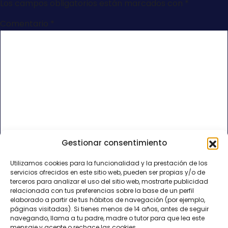
Los campos obligatorios están marcados con
*
Comentario
*
Gestionar consentimiento
Nombre
*
Utilizamos cookies para la funcionalidad y la prestación de los
servicios ofrecidos en este sitio web, pueden ser propias y/o de
Correo electrónico
*
terceros para analizar el uso del sitio web, mostrarte publicidad
relacionada con tus preferencias sobre la base de un perfil
elaborado a partir de tus hábitos de navegación (por ejemplo,
páginas visitadas). Si tienes menos de 14 años, antes de seguir
Web
navegando, llama a tu padre, madre o tutor para que lea este
mensaje y acepte o rechace las cookies.