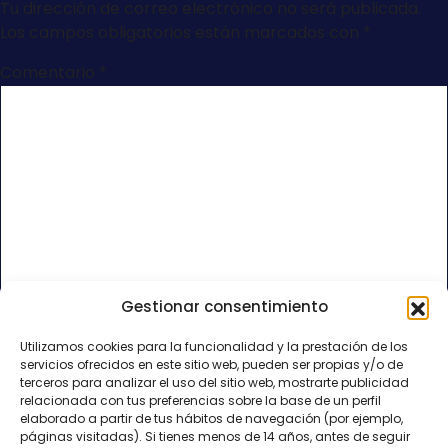
Tu dirección de correo electrónico no será publicada.
Los campos obligatorios están marcados con
*
Comentario
*
Gestionar consentimiento
Nombre
*
Utilizamos cookies para la funcionalidad y la prestación de los
servicios ofrecidos en este sitio web, pueden ser propias y/o de
Correo electrónico
*
terceros para analizar el uso del sitio web, mostrarte publicidad
relacionada con tus preferencias sobre la base de un perfil
elaborado a partir de tus hábitos de navegación (por ejemplo,
páginas visitadas). Si tienes menos de 14 años, antes de seguir
Web