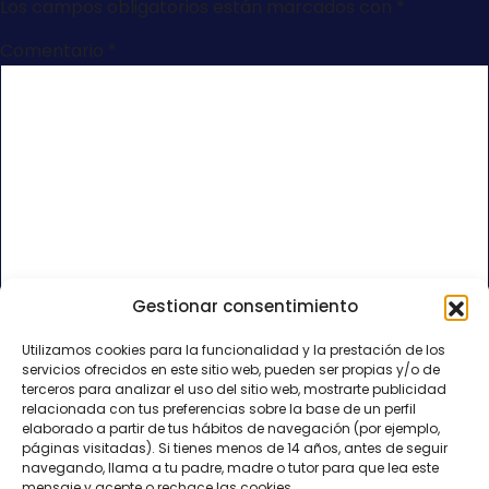
Los campos obligatorios están marcados con
*
Comentario
*
Gestionar consentimiento
Nombre
*
Utilizamos cookies para la funcionalidad y la prestación de los
servicios ofrecidos en este sitio web, pueden ser propias y/o de
Correo electrónico
*
terceros para analizar el uso del sitio web, mostrarte publicidad
relacionada con tus preferencias sobre la base de un perfil
elaborado a partir de tus hábitos de navegación (por ejemplo,
páginas visitadas). Si tienes menos de 14 años, antes de seguir
Web
navegando, llama a tu padre, madre o tutor para que lea este
mensaje y acepte o rechace las cookies.