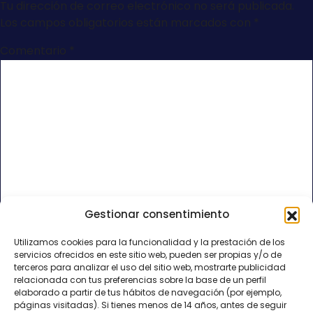
Tu dirección de correo electrónico no será publicada.
Los campos obligatorios están marcados con
*
Comentario
*
Gestionar consentimiento
Nombre
*
Utilizamos cookies para la funcionalidad y la prestación de los
servicios ofrecidos en este sitio web, pueden ser propias y/o de
Correo electrónico
*
terceros para analizar el uso del sitio web, mostrarte publicidad
relacionada con tus preferencias sobre la base de un perfil
elaborado a partir de tus hábitos de navegación (por ejemplo,
páginas visitadas). Si tienes menos de 14 años, antes de seguir
Web