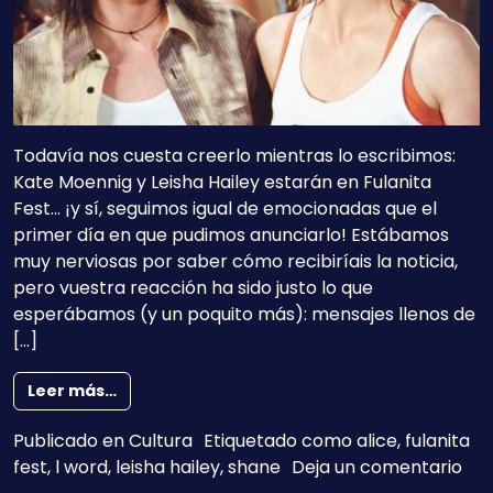
Todavía nos cuesta creerlo mientras lo escribimos:
Kate Moennig y Leisha Hailey estarán en Fulanita
Fest… ¡y sí, seguimos igual de emocionadas que el
primer día en que pudimos anunciarlo! Estábamos
muy nerviosas por saber cómo recibiríais la noticia,
pero vuestra reacción ha sido justo lo que
esperábamos (y un poquito más): mensajes llenos de
[…]
from Kate Moennig y Leisha Hailey en Fulanit
Leer más…
Publicado en
Cultura
Etiquetado como
alice
,
fulanita
en 
fest
,
l word
,
leisha hailey
,
shane
Deja un comentario