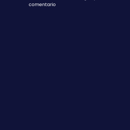
en Salir del armario, ¿sí o no?
comentario