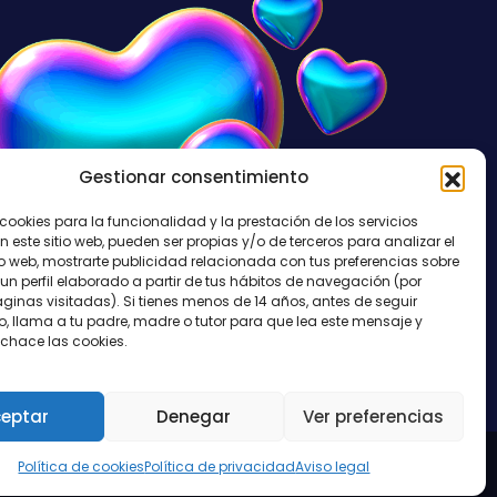
Gestionar consentimiento
cookies para la funcionalidad y la prestación de los servicios
n este sitio web, pueden ser propias y/o de terceros para analizar el
io web, mostrarte publicidad relacionada con tus preferencias sobre
un perfil elaborado a partir de tus hábitos de navegación (por
ginas visitadas). Si tienes menos de 14 años, antes de seguir
 llama a tu padre, madre o tutor para que lea este mensaje y
echace las cookies.
eptar
Denegar
Ver preferencias
Política de cookies
Política de privacidad
Aviso legal
,
POLÍTICA DE COOKIES
Y
AVISO LEGAL
.