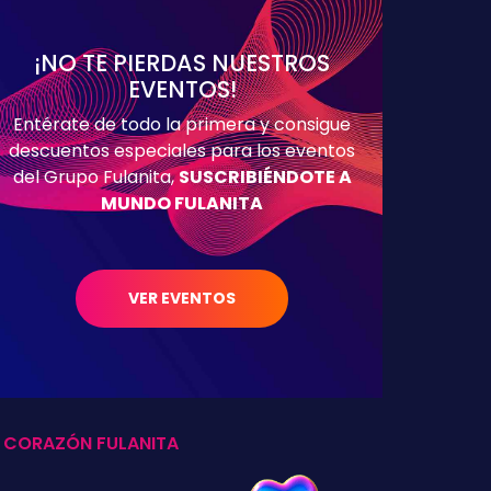
¡NO TE PIERDAS NUESTROS
EVENTOS!
Entérate de todo la primera y consigue
descuentos especiales para los eventos
del Grupo Fulanita,
SUSCRIBIÉNDOTE A
MUNDO FULANITA
VER EVENTOS
L CORAZÓN FULANITA