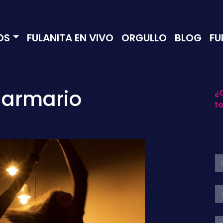
OS
FULANITA EN VIVO
ORGULLO
BLOG
FU
l armario
¿Q
t