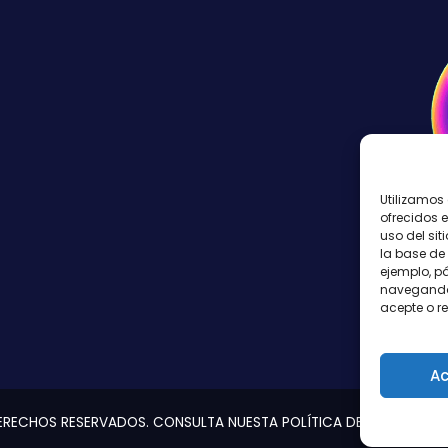
Utilizamos 
ofrecidos e
uso del sit
la base de 
ejemplo, pá
navegando,
acepte o r
Ac
 DERECHOS RESERVADOS. CONSULTA NUESTA
POLÍTICA DE PRIVACIDAD