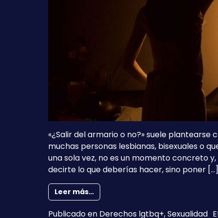
«¿Salir del armario o no?» suele plantearse 
muchas personas lesbianas, bisexuales o que
una sola vez, no es un momento concreto y, 
decirte lo que deberías hacer, sino poner […
from Salir del armario, ¿sí o no?
Leer más…
Publicado en
Derechos lgtbq+
,
Sexualidad
E