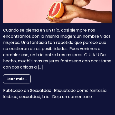
Cuando se piensa en un trío, casi siempre nos
encontramos con la misma imagen: un hombre y dos
mujeres. Una fantasía tan repetida que parece que
no existieran otras posibilidades. Pues venimos a
cambiar eso, un trío entre tres mujeres. G U A U De
hecho, muchísimas mujeres fantasean con acostarse
con dos chicas a […]
from Trío entre chicas: la fantasía de la que
Leer más…
Publicado en
Sexualidad
Etiquetado como
fantasía
en Trío ent
lésbica
,
sexualidad
,
trío
Deja un comentario