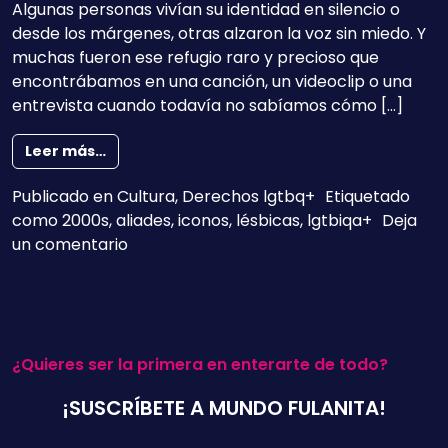
Algunas personas vivían su identidad en silencio o
desde los márgenes, otras alzaron la voz sin miedo. Y
muchas fueron ese refugio raro y precioso que
encontrábamos en una canción, un videoclip o una
entrevista cuando todavía no sabíamos cómo […]
from Ídolas, iconos y aliades
Leer más…
Publicado en
Cultura
,
Derechos lgtbq+
Etiquetado
como
2000s
,
aliades
,
iconos
,
lésbicas
,
lgtbiqa+
Deja
en Ídolas, iconos y aliades
un comentario
¿Quieres ser la primera en enterarte de todo?
¡SUSCRÍBETE A MUNDO FULANITA!