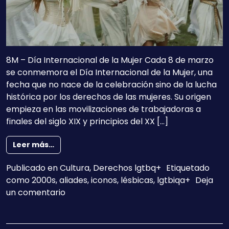
8M – Día Internacional de la Mujer Cada 8 de marzo
se conmemora el Día Internacional de la Mujer, una
fecha que no nace de la celebración sino de la lucha
histórica por los derechos de las mujeres. Su origen
empieza en las movilizaciones de trabajadoras a
finales del siglo XIX y principios del XX […]
from 8 cosas que aprendimos siendo lesbian
Leer más…
Publicado en
Cultura
,
Derechos lgtbq+
Etiquetado
como
2000s
,
aliades
,
iconos
,
lésbicas
,
lgtbiqa+
Deja
en 8 cosas que aprendimos siendo lesbia
un comentario