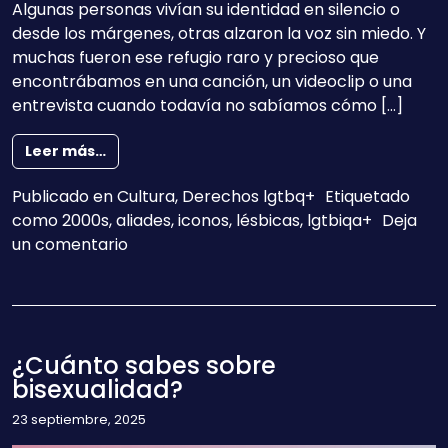
Algunas personas vivían su identidad en silencio o
desde los márgenes, otras alzaron la voz sin miedo. Y
muchas fueron ese refugio raro y precioso que
encontrábamos en una canción, un videoclip o una
entrevista cuando todavía no sabíamos cómo […]
from Ídolas, iconos y aliades
Leer más…
Publicado en
Cultura
,
Derechos lgtbq+
Etiquetado
como
2000s
,
aliades
,
iconos
,
lésbicas
,
lgtbiqa+
Deja
en Ídolas, iconos y aliades
un comentario
¿Cuánto sabes sobre
bisexualidad?
23 septiembre, 2025