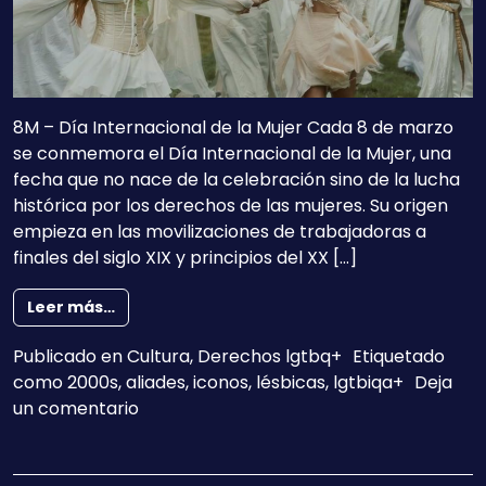
8M – Día Internacional de la Mujer Cada 8 de marzo
se conmemora el Día Internacional de la Mujer, una
fecha que no nace de la celebración sino de la lucha
histórica por los derechos de las mujeres. Su origen
empieza en las movilizaciones de trabajadoras a
finales del siglo XIX y principios del XX […]
from 8 cosas que aprendimos siendo lesbian
Leer más…
Publicado en
Cultura
,
Derechos lgtbq+
Etiquetado
como
2000s
,
aliades
,
iconos
,
lésbicas
,
lgtbiqa+
Deja
en 8 cosas que aprendimos siendo lesbia
un comentario