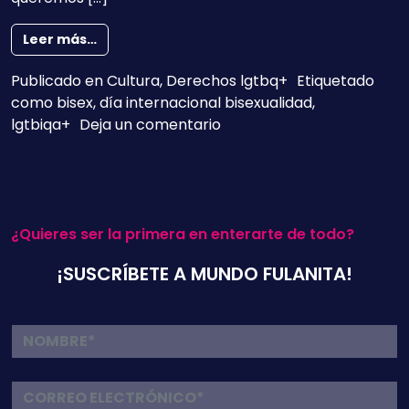
from ¿Cuánto sabes sobre bisexualidad?
Leer más…
Publicado en
Cultura
,
Derechos lgtbq+
Etiquetado
como
bisex
,
día internacional bisexualidad
,
en ¿Cuánto sabes sobre b
lgtbiqa+
Deja un comentario
¿Quieres ser la primera en enterarte de todo?
¡SUSCRÍBETE A MUNDO FULANITA!